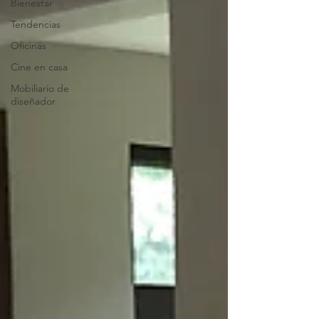
Bienestar
Tendencias
Oficinas
Cine en casa
Mobiliario de
diseñador