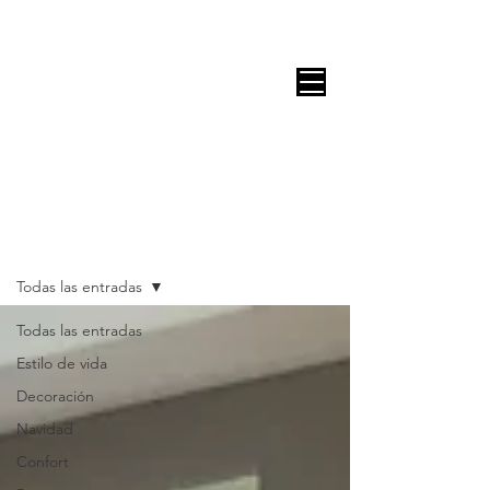
DECOR ONLINE by Vane Leitón
BLOG
Todas las entradas
Todas las entradas
Estilo de vida
Decoración
Navidad
Confort