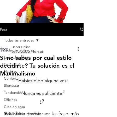
Post
Todas las entradas
Decor Online
Todas las entradas
Dec 2, 2022
2 min read
Si no sabes por cual estilo
Estilo de vida
Decoración
decidirte? Tu solución es el
Navidad
Maximalismo
Confort
“Habías oído alguna vez:
Bienestar
Tendencias
“Nunca es suficiente”
Oficinas
¿?
Cine en casa
Esta bien podría ser la frase más 
Mobiliario de diseñador