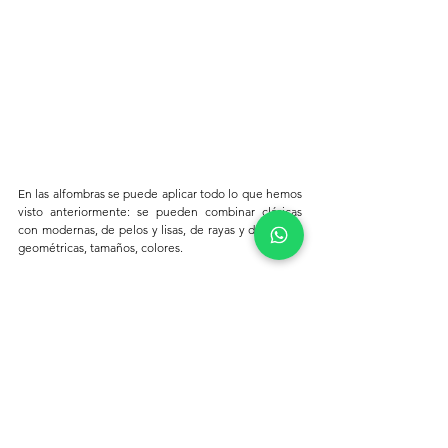
En las alfombras se puede aplicar todo lo que hemos 
visto anteriormente: se pueden combinar clásicas 
con modernas, de pelos y lisas, de rayas y de figuras 
geométricas, tamaños, colores.
Otro elemento que puedes incorporar por ejemplo 
en una cocina maximalista, son los mosaicos 
coloridos y puedes mezclarlos con madera y sobre 
de piedra. 