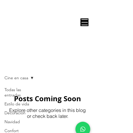
DECOR ONLINE by Vane Leitón
BLOG
Cine en casa
Todas las
entradas
Posts Coming Soon
Estilo de vida
Explore other categories in this blog
Decoración
or check back later.
Navidad
Confort