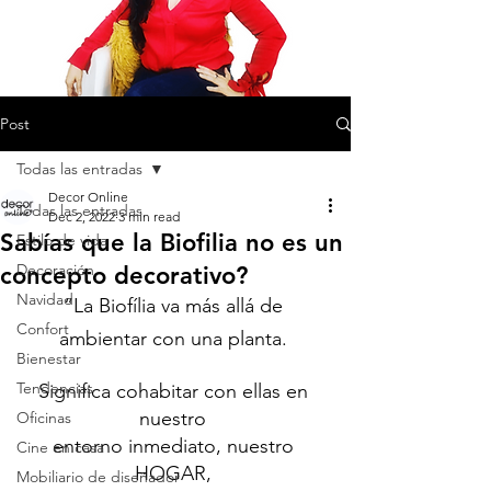
Post
Todas las entradas
Decor Online
Todas las entradas
Dec 2, 2022
3 min read
Sabías que la Biofilia no es un
Estilo de vida
Decoración
concepto decorativo?
Navidad
“La Biofília va más allá de 
Confort
ambientar con una planta. 
Bienestar
Tendencias
Significa cohabitar con ellas en 
nuestro 
Oficinas
entorno inmediato, nuestro 
Cine en casa
HOGAR, 
Mobiliario de diseñador