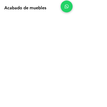
Acabado de muebles
Poliuretano para laminados
Los recubrimientos de poliuretano 
(también conocidos como 
acabado de P.U.) se recomiendan 
particularmente para la aplicación 
en carillas o superficies sujetas a 
altos niveles de desgaste y 
desgaste y donde se requiere una 
excelente resistencia química / 
física.
Recubrimiento en polvo versus 
revestimiento para metal