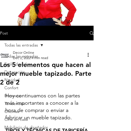
Post
Todas las entradas
Decor Online
Todas las entradas
Dec 2, 2022
4 min read
Los 5 elementos que hacen al
Estilo de vida
Decoración
mejor mueble tapizado. Parte
Navidad
2 de 2
Confort
Hoy continuamos con las partes 
Bienestar
más importantes a conocer a la 
Tendencias
hora de comprar o enviar a 
Oficinas
fabricar un mueble tapizado. 
Cine en casa
Mobiliario de diseñador
TIPOS Y TÉCNICAS DE TAPICERÍA