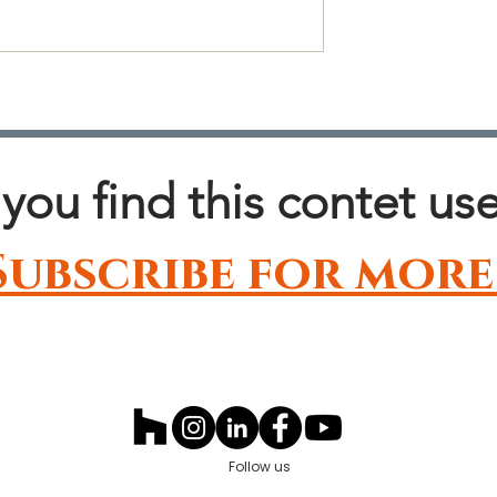
w decorative this
3 ideas para transformar 
benefit you
casa aburrida
you find this contet use
Subscribe for more
Follow us