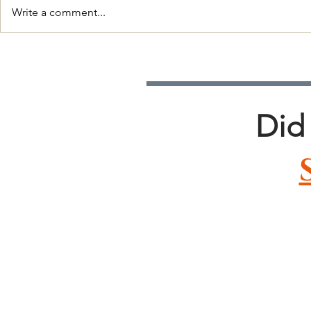
Write a comment...
The new way to decorate
Discover ho
your home: without leaving
trends can 
the house and at your own
pace.
Did 