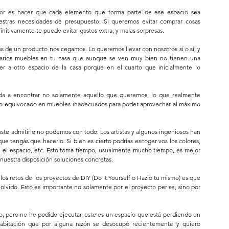
labor es hacer que cada elemento que forma parte de ese espacio sea 
stras necesidades de presupuesto. Si queremos evitar comprar cosas 
nitivamente te puede evitar gastos extra, y malas sorpresas.
e un producto nos cegamos. Lo queremos llevar con nosotros sí o sí, y 
varios muebles en tu casa que aunque se ven muy bien no tienen una 
er a otro espacio de la casa porque en el cuarto que inicialmente lo 
da a encontrar no solamente aquello que queremos, lo que realmente 
ro equivocado en muebles inadecuados para poder aprovechar al máximo 
te admitirlo no podemos con todo. Los artistas y algunos ingeniosos han 
ue tengás que hacerlo. Si bien es cierto podrías escoger vos los colores, 
 el espacio, etc. Esto toma tiempo, usualmente mucho tiempo, es mejor 
nuestra disposición soluciones concretas.
os retos de los proyectos de DIY (Do It Yourself o Hazlo tu mismo) es que 
lvido. Esto es importante no solamente por el proyecto per se, sino por 
to, pero no he podido ejecutar, este es un espacio que está perdiendo un 
abitación que por alguna razón se desocupó recientemente y quiero 