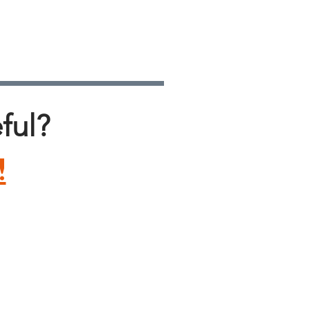
una
ful?
!