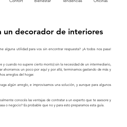
Confort
Bienestar
Tendencias
Oficinas
a un decorador de interiores
e alguna utilidad para vos sin encontrar respuesta? ¡A todos nos pasa! 
 
e y cuando no supere cierto monto) sin la necesidad de un intermediario, 
ar ahorrarnos un poco por aquí y por allá, terminamos gastando de más y 
os arreglos del hogar. 
aga algún arreglo, e improvisamos una solución, y aunque para algunos 
ealmente conocés las ventajas de contratar a un experto que te asesore y 
casa o negocio? Es probable que no y para esto preparamos esta guía.