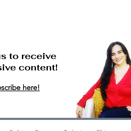
HOME
SERVICES
ABOUT VANE
REVIEW
e Leitón
us to receive
ive content!
scribe here!