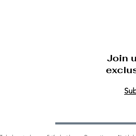
DECOR ONLINE by Van
Join 
exclus
Sub