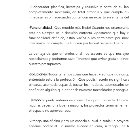
El decorador planifica, investiga y resuelve y parte de su 
completamente necesario, en total armonía y que cumpla nue
innecesarias o inadecuadas contar con un experto en el tema defi
·Funcionalidad:
 ¡Que mueble más lindo! Cuando nos enamoramos d
esta no siempre es la decisión correcta. Apostamos que hay 
funcionalidad definida, están vacíos o los terminaste por mov
imaginaste no cumple una función por la cual pagaste dinero.
La ventaja de que un profesional nos asesore es que nos ayu
necesitamos y podremos usar. Tenemos que evitar gasta el dine
nuestro presupuesto.
·Soluciones:
 Todos tenemos cosas que hacer, y aunque no nos gus
entendido esto a la perfección. Que podás hacerlo no significa q
pinturas, acomodo espacial, buscar los muebles, acomodarlos en
confiar en alguien que entienda nuestras necesidades y ponga a 
Tiempo: 
El punto anterior ya lo describe oportunamente. Uno de l
muchas veces, una buena mayoría, los proyectos terminan en el o
el espacio no aprovechado.
Si tengo una oficina y hay un espacio al cual le tenía un proyec
enorme potencial. Lo mismo sucede en casa, si tengo una h