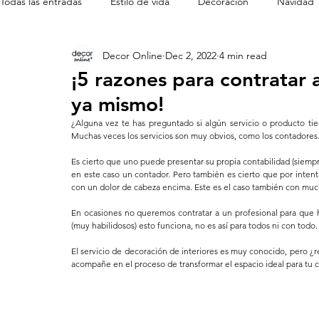
Todas las entradas
Estilo de vida
Decoración
Navidad
Decor Online
Dec 2, 2022
4 min read
Cine en casa
Mobiliario de diseñador
¡5 razones para contratar 
ya mismo!
¿Alguna vez te has preguntado si algún servicio o producto tien
Muchas veces los servicios son muy obvios, como los contadores.
Es cierto que uno puede presentar su propia contabilidad (siempr
en este caso un contador. Pero también es cierto que por intent
con un dolor de cabeza encima. Este es el caso también con much
En ocasiones no queremos contratar a un profesional para que h
(muy habilidosos) esto funciona, no es así para todos ni con todo.
El servicio de decoración de interiores es muy conocido, pero ¿r
acompañe en el proceso de transformar el espacio ideal para tu 