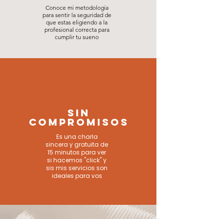
Conoce mi metodologia
para sentir la seguridad de
que estas eligiendo a la
profesional correcta para
cumplir tu sueno
SIN
COMPROMISOS
Es una charla
sincera y gratuita de
15 minutos para ver
si hacemos "click" y
sis mis servicios son
ideales para vos