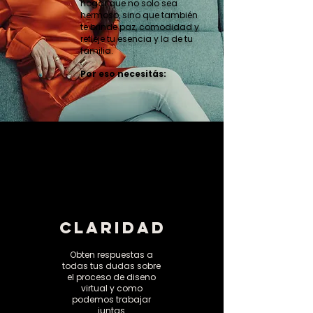
hogar que no solo sea
hermoso, sino que también
te brinde paz, comodidad y
refleje tu esencia y la de tu
familia.
Por eso necesitás:
CLARIDAD
Obten respuestas a
todas tus dudas sobre
el proceso de diseno
virtual y como
podemos trabajar
juntas