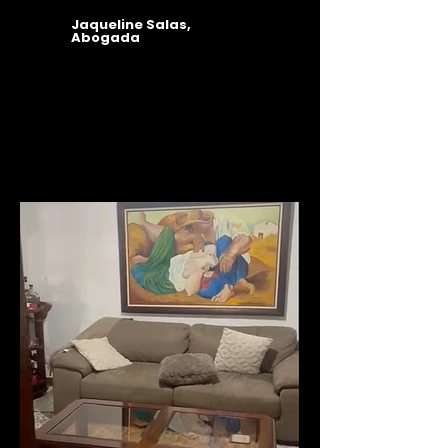
Jaqueline Salas,
Abogada
ANTES & DESPUÉS
ANTES & DESPUÉS