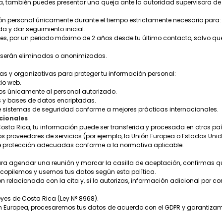
ea, también puedes presentar una queja ante la autoridad supervisora de 
n personal únicamente durante el tiempo estrictamente necesario para:
da y dar seguimiento inicial.
les, por un periodo máximo de 2 años desde tu último contacto, salvo que
s serán eliminados o anonimizados.
 y organizativas para proteger tu información personal:
tio web.
tos únicamente al personal autorizado.
 y bases de datos encriptadas.
e sistemas de seguridad conforme a mejores prácticas internacionales.
cionales
osta Rica, tu información puede ser transferida y procesada en otros 
s proveedores de servicios (por ejemplo, la Unión Europea o Estados Un
 protección adecuadas conforme a la normativa aplicable.
para agendar una reunión y marcar la casilla de aceptación, confirmas q
copilemos y usemos tus datos según esta política.
 relacionada con la cita y, si lo autorizas, información adicional por cor
leyes de Costa Rica (Ley N° 8968).
ión Europea, procesaremos tus datos de acuerdo con el GDPR y garantiz