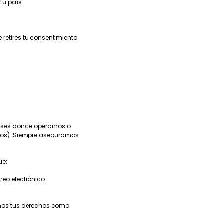
tu país.
 retires tu consentimiento
países donde operamos o
idos). Siempre aseguramos
ue:
reo electrónico.
amos tus derechos como