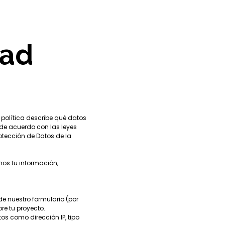
dad
 política describe qué datos
de acuerdo con las leyes
otección de Datos de la
nos tu información,
e nuestro formulario (por
re tu proyecto.
s como dirección IP, tipo