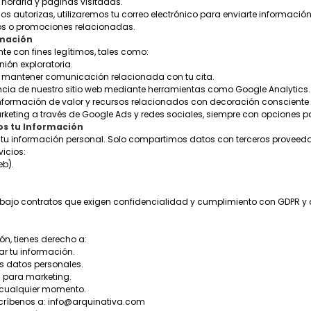
horaria y páginas visitadas.
os autorizas, utilizaremos tu correo electrónico para enviarte informació
vos o promociones relacionadas.
rmación
 con fines legítimos, tales como:
nión exploratoria.
y mantener comunicación relacionada con tu cita.
iencia de nuestro sitio web mediante herramientas como Google Analytics.
 información de valor y recursos relacionados con decoración consciente y
eting a través de Google Ads y redes sociales, siempre con opciones pa
s tu Información
tu información personal. Solo compartimos datos con terceros proveed
vicios:
eb).
 bajo contratos que exigen confidencialidad y cumplimiento con GDPR 
ón, tienes derecho a:
zar tu información.
us datos personales.
s para marketing.
n cualquier momento.
scríbenos a:
info@arquinativa.com