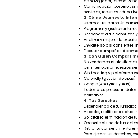
de navegador, idioma, zona 
Comunicación posterior: si n
servicios, recursos educati
2. Cómo Usamos tu Info
Usamos tus datos únicamente
Programar y gestionar tu reu
Responder a tus consultas 
Analizar y mejorar la exper
Enviarte, solo si consientes,
Ejecutar campañas de remark
3. Con Quién Compartimo
No vendemos ni alquilamos 
permiten operar nuestros ser
Wix (hosting y plataforma w
Calendly (gestión de citas).
Google (Analytics y Ads).
Todos ellos procesan datos
aplicables.
4. Tus Derechos
Dependiendo de tu jurisdicci
Acceder, rectificar o actuali
Solicitar la eliminación de t
Oponerte al uso de tus dato
Retirar tu consentimiento e
Para ejercer tus derechos, e