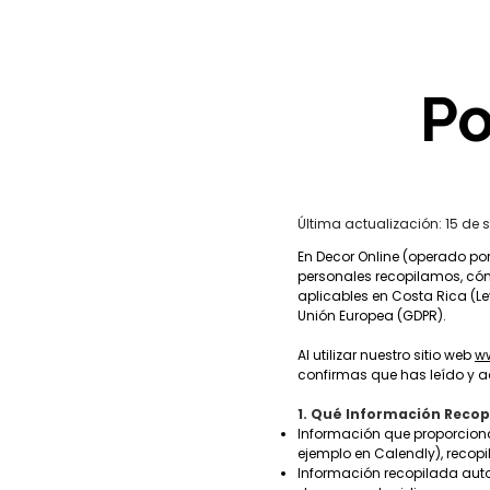
Po
Última actualización: 15 de 
En Decor Online (operado por
personales recopilamos, cóm
aplicables en Costa Rica (L
Unión Europea (GDPR).
Al utilizar nuestro sitio web
w
confirmas que has leído y a
1. Qué Información Reco
Información que proporciona
ejemplo en Calendly), recopi
Información recopilada auto