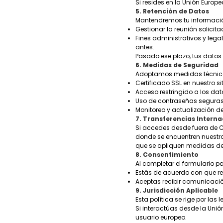
Si resides en la Unión Europ
5. Retención de Datos
Mantendremos tu informació
Gestionar la reunión solicita
Fines administrativos y lega
antes.
Pasado ese plazo, tus dato
6. Medidas de Seguridad
Adoptamos medidas técnicas
Certificado SSL en nuestro si
Acceso restringido a los da
Uso de contraseñas seguras
Monitoreo y actualización d
7. Transferencias Interna
Si accedes desde fuera de C
donde se encuentren nuestro
que se apliquen medidas de
8. Consentimiento
Al completar el formulario 
Estás de acuerdo con que re
Aceptas recibir comunicación
9. Jurisdicción Aplicable
Esta política se rige por las 
Si interactúas desde la Un
usuario europeo.