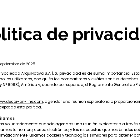
litica de privaci
septiembre de 2025
 Sociedad ArquiNativa S.A.), tu privacidad es de suma importancia. Esta
o los utilizamos, con quién los compartimos y cuáles son tus derechos 
ey N° 8968), América y, cuando corresponda, el Reglamento General de Pr
ww.decor-on-line.com
, agendar una reunión exploratoria o proporcionar
ceptado esta política.
pilamos
s voluntariamente: cuando agendas una reunión exploratoria a través d
lamos tu nombre, correo electrónico, y las respuestas que nos brindes sob
máticamente: usamos cookies y tecnologías similares para obtener dato