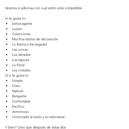
Veamos si adivinas con cual estilo eres compatible.
Si te gusta lo: 
Extravagante   
Lujoso  
Coleccionar  
Muchos estilos de decoración   
Lo Barroco (recargado)  
Las curvas   
Los dorados  
Los tapices   
Lo floral   
Los cristales 
O si te gusta lo:   
Simple  
Claro   
Natural  
Relajante   
Confortable  
Pacífico   
Armonioso   
Conectado al suelo y la naturaleza 
Y bien? Creo que después de estas dos 