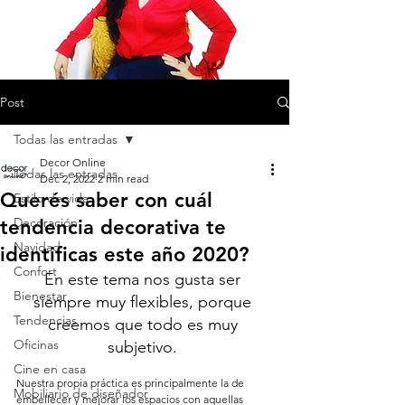
Post
Todas las entradas
Decor Online
Todas las entradas
Dec 2, 2022
2 min read
Querés saber con cuál
Estilo de vida
Decoración
tendencia decorativa te
Navidad
identificas este año 2020?
Confort
En este tema nos gusta ser 
Bienestar
siempre muy flexibles, porque 
Tendencias
creemos que todo es muy 
Oficinas
subjetivo. 
Cine en casa
Nuestra propia práctica es principalmente la de 
Mobiliario de diseñador
embellecer y mejorar los espacios con aquellas 