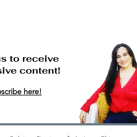
HOME
SERVICES
ABOUT VANE
REVIEW
e Leitón
us to receive
ive content!
scribe here!