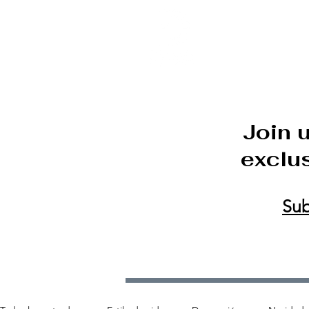
DECOR ONLINE by Van
Join 
exclus
Sub