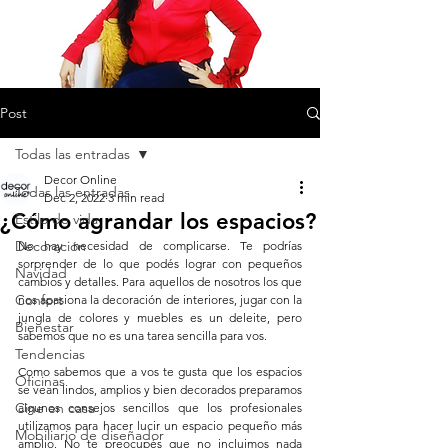
Post
Todas las entradas
Decor Online
Todas las entradas
Dec 2, 2022
3 min read
¿Cómo agrandar los espacios?
Estilo de vida
Decoración
No hay necesidad de complicarse. Te podrías 
sorprender de lo que podés lograr con pequeños 
Navidad
cambios y detalles. Para aquellos de nosotros los que 
Confort
nos apasiona la decoración de interiores, jugar con la 
jungla de colores y muebles es un deleite, pero 
Bienestar
sabemos que no es una tarea sencilla para vos.
Tendencias
Como sabemos que a vos te gusta que los espacios 
Oficinas
se vean lindos, amplios y bien decorados preparamos 
Cine en casa
algunos consejos sencillos que los profesionales 
utilizamos para hacer lucir un espacio pequeño más 
Mobiliario de diseñador
amplio. No te preocupés que no incluimos nada 