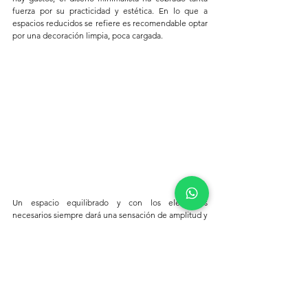
fuerza por su practicidad y estética. En lo que a 
espacios reducidos se refiere es recomendable optar 
por una decoración limpia, poca cargada.
Un espacio equilibrado y con los elementos 
necesarios siempre dará una sensación de amplitud y 
espacio, que es precisamente lo que buscamos.
Esperamos estos consejos te sean de tu utilidad. La 
magia de la decoración de interiores es que a pesar 
de que exista un mar de posibilidades siempre es 
posible encontrar el acomodo ideal para cada 
espacio y cada necesidad.