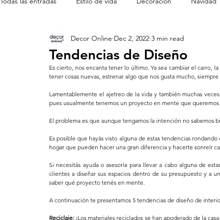
Todas las entradas
Estilo de vida
Decoración
Navidad
Decor Online
Dec 2, 2022
3 min read
Cine en casa
Mobiliario de diseñador
Tendencias de Diseño
Es cierto, nos encanta tener lo último. Ya sea cambiar el carro, l
tener cosas nuevas, estrenar algo que nos gusta mucho, siempre 
Lamentablemente el ajetreo de la vida y también muchas veces e
pues usualmente tenemos un proyecto en mente que queremos hace
El problema es que aunque tengamos la intención no sabemos 
Es posible que hayás visto alguna de estas tendencias rondando 
hogar que pueden hacer una gran diferencia y hacerte sonreír c
Si necesitás ayuda o asesoría para llevar a cabo alguna de est
clientes a diseñar sus espacios dentro de su presupuesto y a un
saber qué proyecto tenés en mente.
A continuación te presentamos 5 tendencias de diseño de interior
Reciclaje: 
¡Los materiales reciclados se han apoderado de la cas