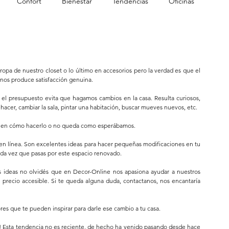
Confort
Bienestar
Tendencias
Oficinas
a ropa de nuestro closet o lo último en accesorios pero la verdad es que el 
nos produce satisfacción genuina.
l presupuesto evita que hagamos cambios en la casa. Resulta curiosos, 
r, cambiar la sala, pintar una habitación, buscar mueves nuevos, etc. 
bien cómo hacerlo o no queda como esperábamos.
en línea. Son excelentes ideas para hacer pequeñas modificaciones en tu 
ada vez que pasas por este espacio renovado.
as ideas no olvidés que en Decor-Online nos apasiona ayudar a nuestros 
 precio accesible. Si te queda alguna duda, contactanos, nos encantaría 
es que te pueden inspirar para darle ese cambio a tu casa.
a! Esta tendencia no es reciente, de hecho ha venido pasando desde hace 