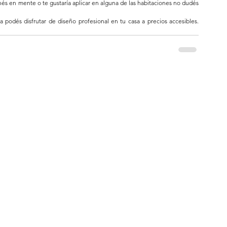
és en mente o te gustaría aplicar en alguna de las habitaciones no dudés 
Recordá que gracias a nuestros servicios de decoración en línea podés disfrutar de diseño profesional en tu casa a precios accesibles. 