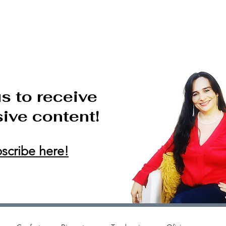
HOME
SERVICES
ABOUT VANE
REVIEW
e Leitón
us to receive
ive content!
scribe here!