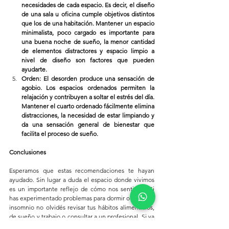
necesidades de cada espacio. Es decir, el diseño 
de una sala u oficina cumple objetivos distintos 
que los de una habitación. Mantener un espacio 
minimalista, poco cargado es importante para 
una buena noche de sueño, la menor cantidad 
de elementos distractores y espacio limpio a 
nivel de diseño son factores que pueden 
ayudarte.
Orden: El desorden produce una sensación de 
agobio. Los espacios ordenados permiten la 
relajación y contribuyen a soltar el estrés del día. 
Mantener el cuarto ordenado fácilmente elimina 
distracciones, la necesidad de estar limpiando y 
da una sensación general de bienestar que 
facilita el proceso de sueño.
Conclusiones
Esperamos que estas recomendaciones te hayan 
ayudado. Sin lugar a duda el espacio donde vivimos 
es un importante reflejo de cómo nos sentimos. Si 
has experimentado problemas para dormir o sufrís de 
insomnio no olvidés revisar tus hábitos alimenticios, 
de sueño y trabajo o consultar a un profesional. Si ya 
implementaste alguno de estos cambios 
nos 