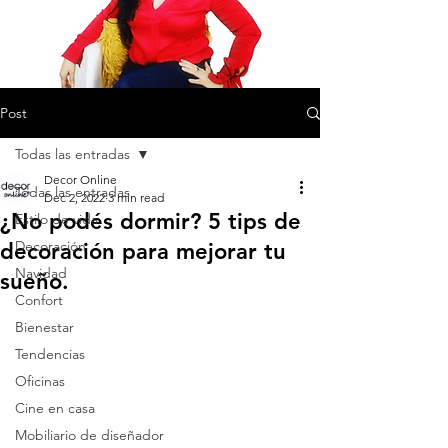
Post
Todas las entradas
Decor Online
Todas las entradas
Dec 2, 2022
3 min read
¿No podés dormir? 5 tips de
Estilo de vida
Decoración
decoración para mejorar tu
Navidad
sueño.
Confort
Bienestar
Tendencias
Oficinas
Cine en casa
Mobiliario de diseñador