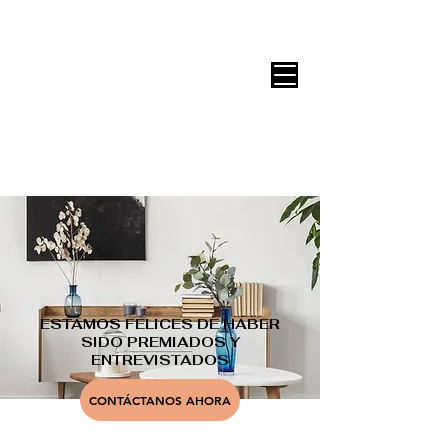
DECOR ONLINE by Vane Leitón
ESTAMOS FELICES DE HABER
SIDO PREMIADOS Y
ENTREVISTADOS
CONTÁCTANOS AHORA